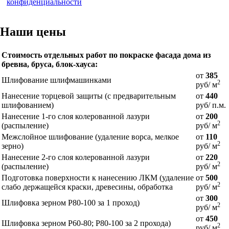
конфиденциальности
Наши цены
Стоимость отдельных работ по покраске фасада дома из
бревна, бруса, блок-хауса:
от
385
Шлифование шлифмашинками
2
руб/ м
Нанесение торцевой защиты (с предварительным
от
440
шлифованием)
руб/ п.м.
Нанесение 1-го слоя колерованной лазури
от
200
2
(распыление)
руб/ м
Межслойное шлифование (удаление ворса, мелкое
от
110
2
зерно)
руб/ м
Нанесение 2-го слоя колерованной лазури
от
220
2
(распыление)
руб/ м
Подготовка поверхности к нанесению ЛКМ (удаление
от
500
2
слабо держащейся краски, древесины, обработка
руб/ м
от
300
Шлифовка зерном Р80-100 за 1 проход)
2
руб/ м
от
450
Шлифовка зерном Р60-80; Р80-100 за 2 прохода)
2
руб/ м