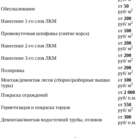
от
50
Обеспыливание
2
руб/ м
от
200
Нанесение 1-го слоя ЛКМ
2
руб/ м
от
100
Промежуточная шлифовка (снятие ворса)
2
руб/ м
от
200
Нанесение 2-го слоя ЛКМ
2
руб/ м
от
200
Нанесение 3-го слоя ЛКМ
2
руб/ м
от
200
Полировка
2
руб/ м
Монтаж/демонтаж лесов (сборно/разборные вышки
от
100
2
туры)
руб/ м
от
2 000
Покраска ограждений
руб/ п.м.
от
550
Герметизация и покраска торцов
2
руб/ м
от
300
Демонтаж/монтаж водосточной трубы, отливов
руб/ п.м.