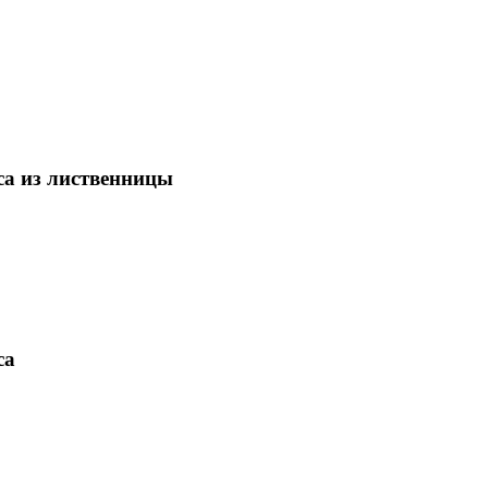
са из лиственницы
са