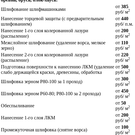
от
385
Шлифование шлифмашинками
2
руб/ м
Нанесение торцевой защиты (с предварительным
от
440
шлифованием)
руб/ п.м.
Нанесение 1-го слоя колерованной лазури
от
200
2
(распыление)
руб/ м
Межслойное шлифование (удаление ворса, мелкое
от
110
2
зерно)
руб/ м
Нанесение 2-го слоя колерованной лазури
от
220
2
(распыление)
руб/ м
Подготовка поверхности к нанесению ЛКМ (удаление
от
500
2
слабо держащейся краски, древесины, обработка
руб/ м
от
300
Шлифовка зерном Р80-100 за 1 проход)
2
руб/ м
от
450
Шлифовка зерном Р60-80; Р80-100 за 2 прохода)
2
руб/ м
от
50
Обеспыливание
2
руб/ м
от
200
Нанесение 1-го слоя ЛКМ
2
руб/ м
от
100
Промежуточная шлифовка (снятие ворса)
2
руб/ м