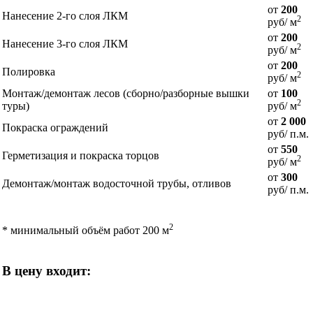
от
200
Нанесение 2-го слоя ЛКМ
2
руб/ м
от
200
Нанесение 3-го слоя ЛКМ
2
руб/ м
от
200
Полировка
2
руб/ м
Монтаж/демонтаж лесов (сборно/разборные вышки
от
100
2
туры)
руб/ м
от
2 000
Покраска ограждений
руб/ п.м.
от
550
Герметизация и покраска торцов
2
руб/ м
от
300
Демонтаж/монтаж водосточной трубы, отливов
руб/ п.м.
2
* минимальный объём работ 200 м
В цену входит: